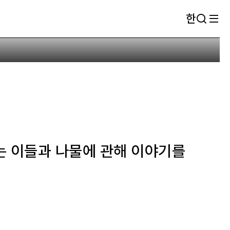
한
 (일명 삼나물), 죽순, 엄나무순, 부지깽이, 다래순을
얻는 이들과 나물에 관해 이야기를