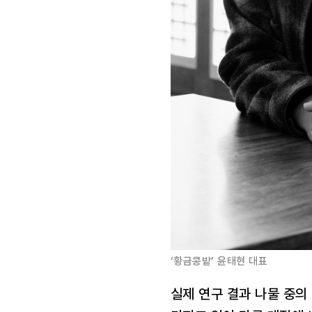
‘황금콩밭’ 윤태현 대표
실제 연구 결과 나물 중의