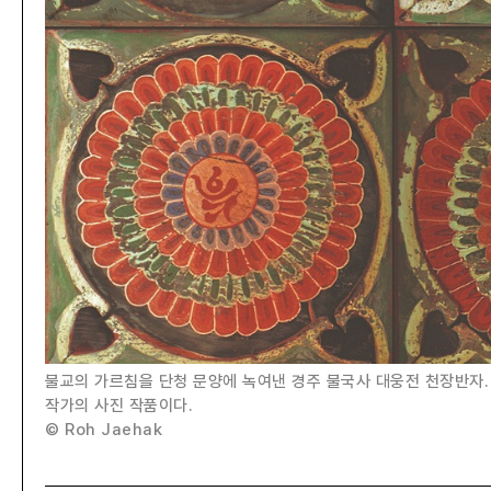
불교의 가르침을 단청 문양에 녹여낸 경주 불국사 대웅전 천장반자.
작가의 사진 작품이다.
© Roh Jaehak