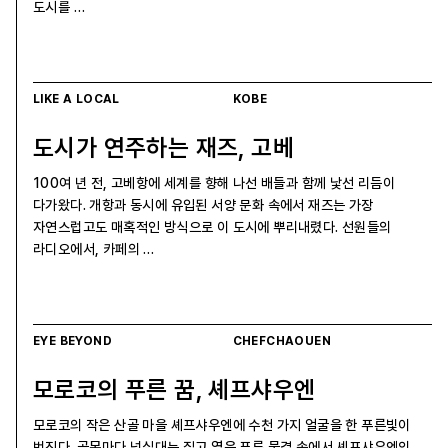
도시를 …
LIKE A LOCAL
KOBE
도시가 연주하는 재즈, 고베
100여 년 전, 고베항에 세계를 향해 나선 배들과 함께 낯선 리듬이
다가왔다. 개항과 동시에 유입된 서양 문화 속에서 재즈는 가장
자연스럽고도 매혹적인 방식으로 이 도시에 뿌리내렸다. 선원들의
라디오에서, 카페의 …
EYE BEYOND
CHEFCHAOUEN
모로코의 푸른 꿈, 셰프샤우엔
모로코의 작은 산골 마을 셰프샤우엔에 수천 가지 얼굴을 한 푸른빛이
번진다. 골목마다 넘실대는 짙고 옅은 푸른 물결 속에서 셰프샤우엔의