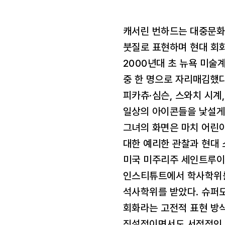
캐서린 번하드는 대중문화
붓질로 표현하며 현대 회화
2000년대 초 뉴욕 미술
중 한 명으로 자리매김했다
피카츄·심슨, 스와치 시계
일상의 아이콘들을 낯설게 
그녀의 화면은 마치 어린
대한 예리한 관찰과 현대 
미국 미주리주 세인트루이스
인스티튜트에서 학사학위를,
석사학위를 받았다. 슈퍼
회화라는 고전적 표현 방
직설적이면서도 서정적인 