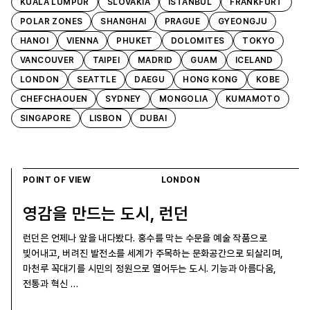
KUALA LUMPUR
SLOVAKIA
ISTANBUL
FRANKFURT
POLAR ZONES
SHANGHAI
PRAGUE
GYEONGJU
HANOI
VIENNA
PHUKET
DOLOMITES
TOKYO
VANCOUVER
TAIPEI
MADRID
GUAM
ICELAND
LONDON
SEATTLE
DAEGU
HONG KONG
KOBE
CHEFCHAOUEN
SYDNEY
MONGOLIA
KUMAMOTO
SINGAPORE
LISBON
DUBAI
POINT OF VIEW
LONDON
영감을 만드는 도시, 런던
런던은 언제나 앞을 내다봤다. 홍수를 막는 수문을 예술 작품으로
빚어내고, 버려진 발전소를 세계가 주목하는 문화공간으로 되살리며,
마천루 꼭대기를 시민의 정원으로 열어두는 도시. 기능과 아름다움,
전통과 혁신 …