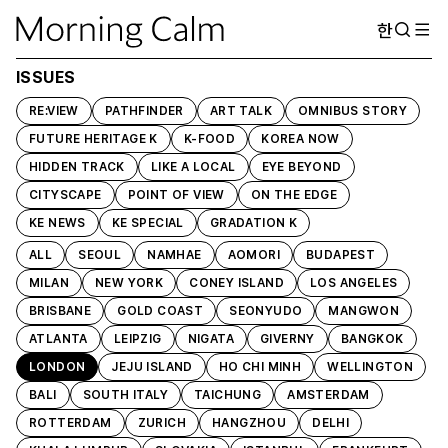
한
ISSUES
RE:VIEW
PATHFINDER
ART TALK
OMNIBUS STORY
FUTURE HERITAGE K
K-FOOD
KOREA NOW
HIDDEN TRACK
LIKE A LOCAL
EYE BEYOND
CITYSCAPE
POINT OF VIEW
ON THE EDGE
KE NEWS
KE SPECIAL
GRADATION K
ALL
SEOUL
NAMHAE
AOMORI
BUDAPEST
MILAN
NEW YORK
CONEY ISLAND
LOS ANGELES
BRISBANE
GOLD COAST
SEONYUDO
MANGWON
ATLANTA
LEIPZIG
NIGATA
GIVERNY
BANGKOK
LONDON
JEJU ISLAND
HO CHI MINH
WELLINGTON
BALI
SOUTH ITALY
TAICHUNG
AMSTERDAM
ROTTERDAM
ZURICH
HANGZHOU
DELHI